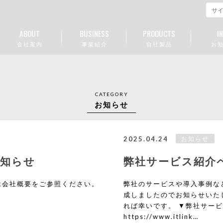
ABOUT
BUSINESS
PRODUCTS
I
会 社 案 内
事 業 紹 介
自 社 製 品
お 知
CATEGORY
お知らせ
2025.04.24
お知らせ
お知らせ
弊社サービス紹介
は会社概要をご参照ください。
弊社のサービスや導入事例な
成しましたのでお知らせいた
れば幸いです。 ▼弊社サー
https://www.itlink…