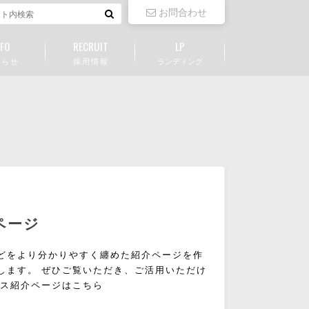
お問合わせ
NFO
RECRUIT
LP
 ら せ
採 用 情 報
ランディング
ページ
どをより分かりやすく纏めた紹介ページを作
します。 ぜひご覧いただき、ご活用いただけ
ビス紹介ページはこちら